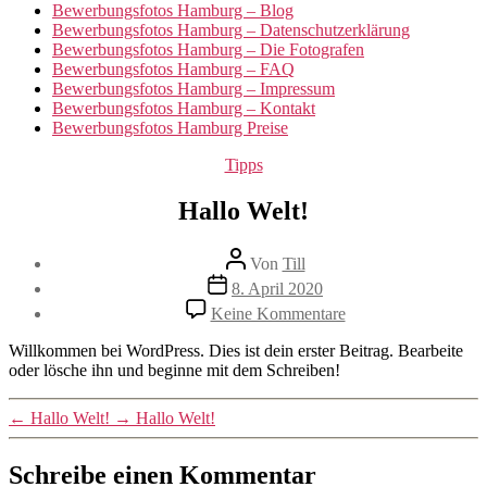
Bewerbungsfotos Hamburg – Blog
Bewerbungsfotos Hamburg – Datenschutzerklärung
Bewerbungsfotos Hamburg – Die Fotografen
Bewerbungsfotos Hamburg – FAQ
Bewerbungsfotos Hamburg – Impressum
Bewerbungsfotos Hamburg – Kontakt
Bewerbungsfotos Hamburg Preise
Kategorien
Tipps
Hallo Welt!
Beitragsautor
Von
Till
Veröffentlichungsdatum
8. April 2020
zu
Keine Kommentare
Hallo
Welt!
Willkommen bei WordPress. Dies ist dein erster Beitrag. Bearbeite
oder lösche ihn und beginne mit dem Schreiben!
←
Hallo Welt!
→
Hallo Welt!
Schreibe einen Kommentar