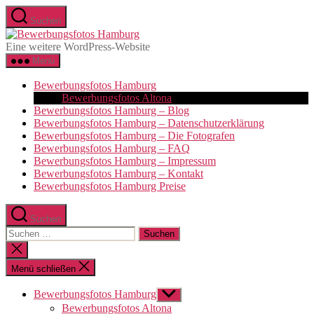
Zum
Suchen
Inhalt
Bewerbungsfotos
springen
Hamburg
Eine weitere WordPress-Website
Menü
Bewerbungsfotos Hamburg
Bewerbungsfotos Altona
Bewerbungsfotos Hamburg – Blog
Bewerbungsfotos Hamburg – Datenschutzerklärung
Bewerbungsfotos Hamburg – Die Fotografen
Bewerbungsfotos Hamburg – FAQ
Bewerbungsfotos Hamburg – Impressum
Bewerbungsfotos Hamburg – Kontakt
Bewerbungsfotos Hamburg Preise
Suchen
Suchen
nach:
Suche
schließen
Menü schließen
Bewerbungsfotos Hamburg
Untermenü
anzeigen
Bewerbungsfotos Altona